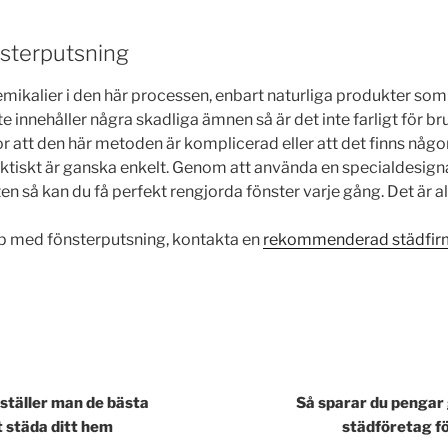
nsterputsning
mikalier i den här processen, enbart naturliga produkter som 
e innehåller några skadliga ämnen så är det inte farligt för br
or att den här metoden är komplicerad eller att det finns någo
aktiskt är ganska enkelt. Genom att använda en specialdesign
en så kan du få perfekt rengjorda fönster varje gång. Det är al
p med fönsterputsning, kontakta en
rekommenderad städfir
gering
ställer man de bästa
Så sparar du pengar 
t städa ditt hem
städföretag f