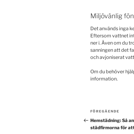
Miljövänlig fö
Det används inga ke
Eftersom vattnet int
ner i. Även om du tr
sanningen att det f
och avjoniserat vatt
Om du behöver hjäl
information.
Inläggsnavi
Föregående
FÖREGÅENDE
inlägg
Hemstädning: Så an
städfirmorna för at