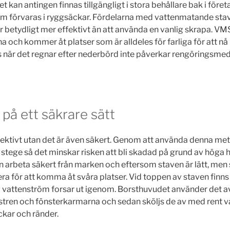
 kan antingen finnas tillgängligt i stora behållare bak i företag
om förvaras i ryggsäckar. Fördelarna med vattenmatande sta
 betydligt mer effektivt än att använda en vanlig skrapa. VMS
a och kommer åt platser som är alldeles för farliga för att n
när det regnar efter nederbörd inte påverkar rengöringsmedle
på ett säkrare sätt
fektivt utan det är även säkert. Genom att använda denna me
stege så det minskar risken att bli skadad på grund av höga 
 arbeta säkert från marken och eftersom staven är lätt, men st
ra för att komma åt svåra platser. Vid toppen av staven finns
 vattenström forsar ut igenom. Borsthuvudet använder det a
nstren och fönsterkarmarna och sedan sköljs de av med rent v
äckar och ränder.