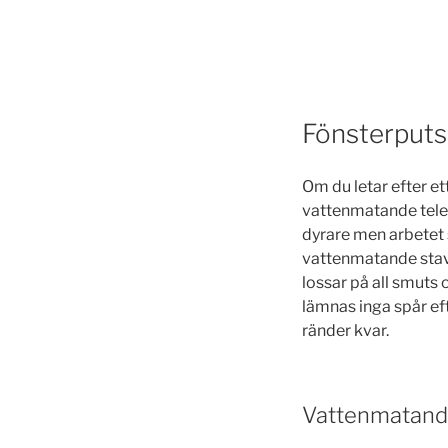
Fönsterput
Om du letar efter et
vattenmatande teles
dyrare men arbetet 
vattenmatande stav 
lossar på all smuts
lämnas inga spår ef
ränder kvar.
Vattenmatand