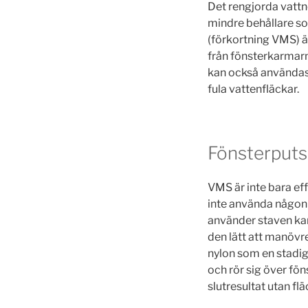
Det rengjorda vattnet
mindre behållare s
(förkortning VMS) är
från fönsterkarmarn
kan också användas 
fula vattenfläckar.
Fönsterputs 
VMS är inte bara ef
inte använda någon 
använder staven kan
den lätt att manövre
nylon som en stadig
och rör sig över fö
slutresultat utan fl