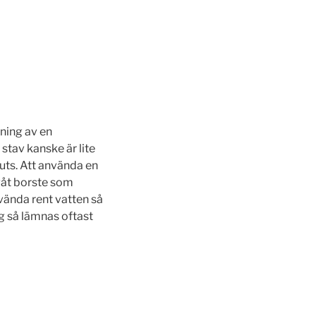
dning av en
tav kanske är lite
uts. Att använda en
våt borste som
vända rent vatten så
g så lämnas oftast