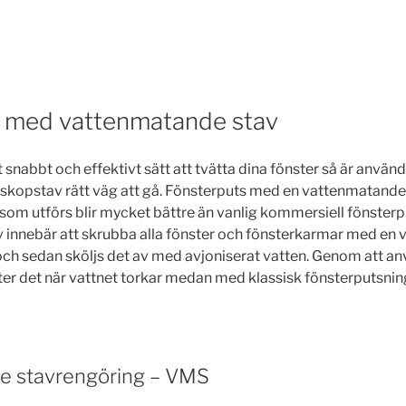
s med vattenmatande stav
t snabbt och effektivt sätt att tvätta dina fönster så är använ
kopstav rätt väg att gå. Fönsterputs med en vattenmatande s
som utförs blir mycket bättre än vanlig kommersiell fönsterp
innebär att skrubba alla fönster och fönsterkarmar med en 
 och sedan sköljs det av med avjoniserat vatten. Genom att an
ter det när vattnet torkar medan med klassisk fönsterputsnin
e stavrengöring – VMS