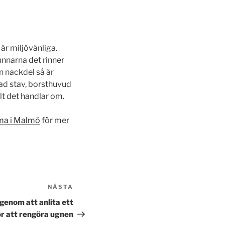
är miljövänliga.
unnarna det rinner
n nackdel så är
ad stav, borsthuvud
lt det handlar om.
ma i Malmö
för mer
NÄSTA
Nästa
inlägg
genom att anlita ett
ör att rengöra ugnen