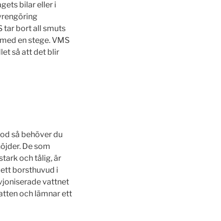
ets bilar eller i
vrengöring
 tar bort all smuts
å med en stege. VMS
t så att det blir
tod så behöver du
höjder. De som
ark och tålig, är
 ett borsthuvud i
vjoniserade vattnet
atten och lämnar ett