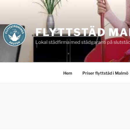
Hoppa
till
innehåll
FLYTTSTÄD M
Lokal städfirma med städgaranti på slutstä
Hem
Priser flyttstäd i Malmö